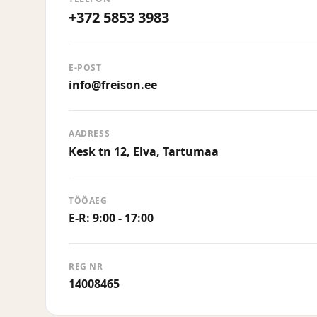
+372 5853 3983
E-POST
info@freison.ee
AADRESS
Kesk tn 12, Elva, Tartumaa
TÖÖAEG
E-R: 9:00 - 17:00
REG NR
14008465