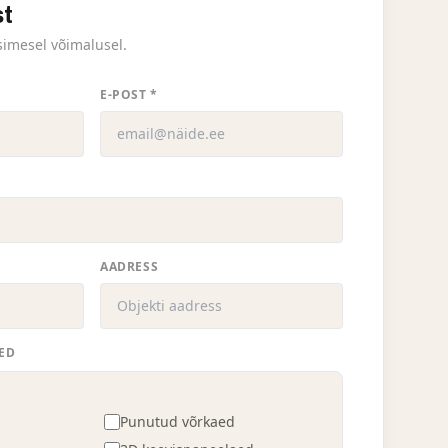
st
simesel võimalusel.
E-POST *
AADRESS
ED
Punutud võrkaed