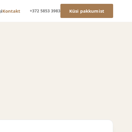
gi
Kontakt
+372 5853 3983
Küsi pakkumist