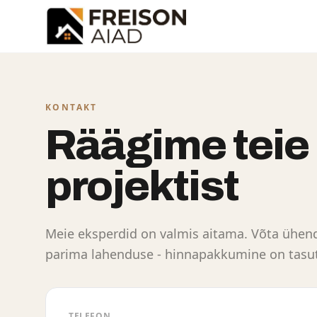
KONTAKT
Räägime teie
projektist
Meie eksperdid on valmis aitama. Võta ühend
parima lahenduse - hinnapakkumine on tasut
TELEFON