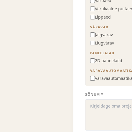
Varbaed
Vertikaalne puitae
Lippaed
VÄRAVAD
Jalgvärav
Liugvärav
PANEELAIAD
2D paneelaed
VÄRAVAAUTOMAATIK
Väravaautomaatika
SÕNUM *