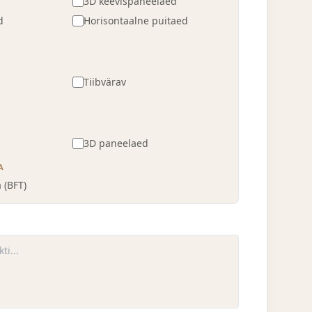
3D keevispaneelaed
d
Horisontaalne puitaed
Tiibvärav
3D paneelaed
A
 (BFT)