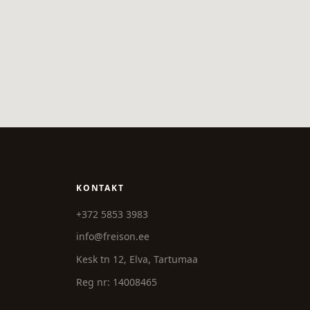
KONTAKT
+372 5853 3983
info@freison.ee
Kesk tn 12, Elva, Tartumaa
Reg nr: 14008465