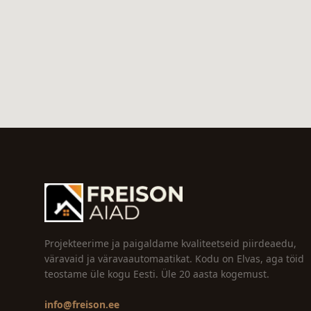
Projekteerime ja paigaldame kvaliteetseid piirdeaedu,
väravaid ja väravaautomaatikat. Kodu on Elvas, aga töid
teostame üle kogu Eesti. Üle 20 aasta kogemust.
info@freison.ee