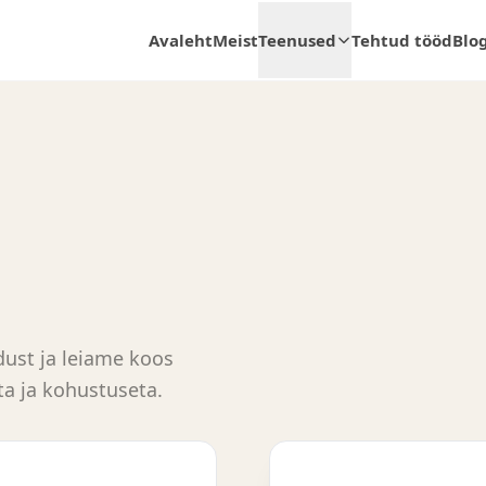
Avaleht
Meist
Teenused
Tehtud tööd
Blo
ust ja leiame koos
a ja kohustuseta.