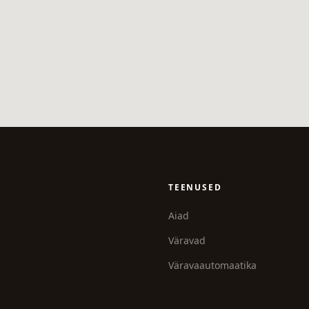
TEENUSED
Aiad
Väravad
Väravaautomaatika